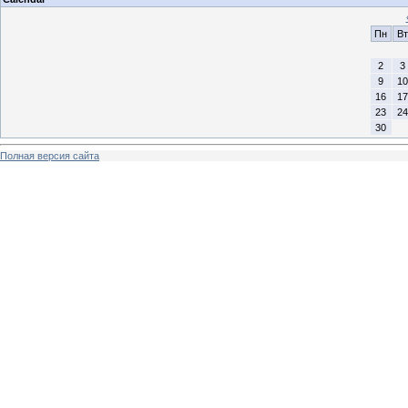
Пн
Вт
2
3
9
10
16
17
23
24
30
Полная версия сайта