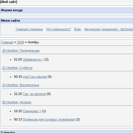
[
Мой сайт
]
Форма входа
Меню сайта
Главная страница
Что новенького?
Блог
Авторские украшения - фотогал
Главная
»
2009
»
Ноябрь
30 Ноября, Понедельник
01:50
Забавности :)
(2)
21 Ноября, Суббота
00:33
ура? не совсем
(0)
15 Ноября, Воскресенье
22:20
Так, по мелочи
(0)
05 Ноября, Четверг
16:20
Ожидалки ;)
(1)
00:13
Подвески для сотовых телефонов
(2)
Calendar