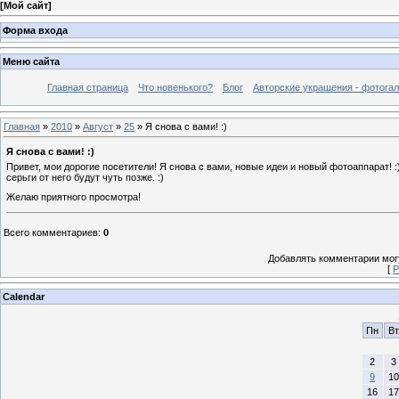
[
Мой сайт
]
Форма входа
Меню сайта
Главная страница
Что новенького?
Блог
Авторские украшения - фотогал
Главная
»
2010
»
Август
»
25
» Я снова с вами! :)
Я снова с вами! :)
Привет, мои дорогие посетители! Я снова с вами, новые идеи и новый фотоаппарат! :)
серьги от него будут чуть позже. :)
Желаю приятного просмотра!
Всего комментариев
:
0
Добавлять комментарии могу
[
Р
Calendar
Пн
Вт
2
3
9
10
16
17